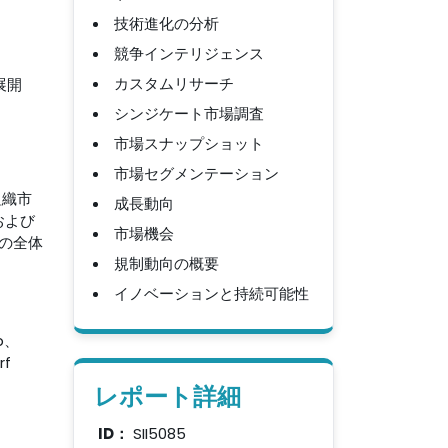
技術進化の分析
競争インテリジェンス
カスタムリサーチ
展開
シンジケート市場調査
市場スナップショット
市場セグメンテーション
組織市
成長動向
および
市場機会
の全体
規制動向の概要
イノベーションと持続可能性
p、
rf
す。
レポート詳細
ID：
SII5085