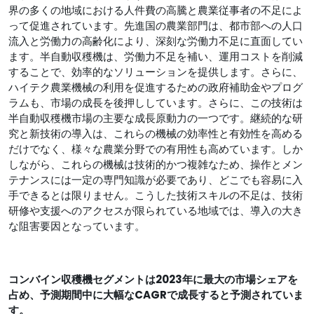
界の多くの地域における人件費の高騰と農業従事者の不足によ
って促進されています。先進国の農業部門は、都市部への人口
流入と労働力の高齢化により、深刻な労働力不足に直面してい
ます。半自動収穫機は、労働力不足を補い、運用コストを削減
することで、効率的なソリューションを提供します。さらに、
ハイテク農業機械の利用を促進するための政府補助金やプログ
ラムも、市場の成長を後押ししています。さらに、この技術は
半自動収穫機市場の主要な成長原動力の一つです。継続的な研
究と新技術の導入は、これらの機械の効率性と有効性を高める
だけでなく、様々な農業分野での有用性も高めています。しか
しながら、これらの機械は技術的かつ複雑なため、操作とメン
テナンスには一定の専門知識が必要であり、どこでも容易に入
手できるとは限りません。こうした技術スキルの不足は、技術
研修や支援へのアクセスが限られている地域では、導入の大き
な阻害要因となっています。
コンバイン収穫機セグメントは
2023年に最大の市場シェアを
占め、予測期間中に大幅なCAGRで成長すると予測されていま
す
。