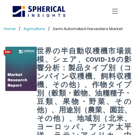
Home
Agriculture
Semi Automated Harvesters Market
世界の半自動収穫機市場規
模、シェア、COVID-19の影
響分析：製品タイプ別（コ
ンバイン収穫機、飼料収穫
機、その他）、作物タイプ
別（穀類・穀物、油糧種子・
豆類、果物・野菜、その
他）、用途別（農業、園芸、
その他）、地域別（北米、
ヨーロッパ、アジア太平