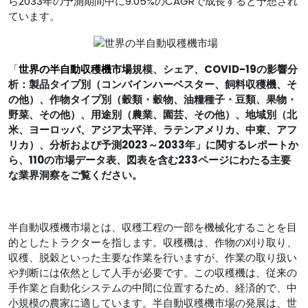
ら2033年の予測期間中に9.05%のCAGRで成長すると予想され
ています。
「
世界の半自動収穫機市場
規模、シェア、COVID-19の影響分
析：製品タイプ別（コンバインハーベスター、飼料収穫機、そ
の他）、作物タイプ別（穀類・穀物、油糧種子・豆類、果物・
野菜、その他）、用途別（農業、園芸、その他）、地域別（北
米、ヨーロッパ、アジア太平洋、ラテンアメリカ、中東、アフ
リカ）、分析および予測2023～2033年」に関するレポートか
ら、110の市場データ表、図表を含む233ページにわたる主要
な業界洞察をご覧ください。
半自動収穫機市場とは、収穫工程の一部を機械化することを目
的としたトラクターを指します。収穫機は、作物の刈り取り、
収穫、脱穀といった主要な作業を行いますが、作業の取り扱い
や判断には依然として人手が必要です。この収穫機は、従来の
手作業と自動化システムの中間に位置するため、経済的で、中
小規模の農家に適しています。半自動収穫機市場の発展は、世