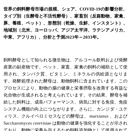
世界の飼料酵母市場の
規模、シェア、COVID-19の影響分析、
タイプ別（生酵母と不活性酵母）、家畜別（反芻動物、家禽、
豚、養殖、ペット）、形態別（乾燥、生鮮、インスタント）、
地域別（北米、ヨーロッパ、アジア太平洋、ラテンアメリカ、
中東、アフリカ）、分析と予測2023年～2033年。
飼料酵母として知られる微生物は、アルコール飲料および発酵
産業の副産物です。ペット、家畜、家禽の飼料の補助として使
用され、タンパク質、ビタミン、ミネラルの供給源となりま
す。発酵処理された酵母は、動物飼料に含まれています。この
プロセスにより、動物の腸の健康と栄養摂取を改善する有益な
化合物が生成されると考えられています。その結果、酵母を補
給した飼料は、成長パフォーマンス、病気に対する免疫、免疫
システム機能の向上につながります。さらに、カンジダ・ユテ
ィリス、クルイベロミセスなどの酵母は、 marxianus 、および
Saccharomyces cerevisiae は動物の健康を強化することが示され
ており、動物に栄養を与えるため飼料添加物として使用されて