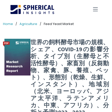
Home
Agriculture
Feed Yeast Market
世界の飼料酵母市場の規模、
シェア、COVID-19の影響分
析、タイプ別（生酵母と不
活性酵母）、家畜別（反芻動
物、家禽、豚、養殖、ペッ
ト）、形態別（乾燥、生鮮、
インスタント）、地域別
（北米、ヨーロッパ、アジ
ア太平洋、ラテンアメリ
カ、中東、アフリカ）、分