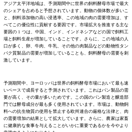
アジア太平洋地域は、予測期間中に世界の飼料酵母市場で最大
のシェアを占めると予想されています。動物の個体数が多いこ
と、飼料添加物の高い浸透率、この地域の肉の需要増加は、す
べてこの優位性に貢献する要因です。市場拡大を推進する主な
要因の 1 つは、中国、インド、インドネシアなどの国で飼料工
場と飼料生産が増加していることです。さらに、この地域の人
口が多く、卵、牛肉、牛乳、その他の肉製品などの動物性タン
パク質製品の需要が増加していることも、飼料酵母の需要を刺
激しています。
予測期間中、ヨーロッパは世界の飼料酵母市場において最も速
いペースで成長すると予測されています。これはパン製品の需
要が高く、その量が多いためです。この国のパン製造と醸造部
門では酵母成分が最も多く使用されています。市場は、動物飼
料への抗生物質の使用を禁止する欧州連合の厳格な法律と、肉
の需要増加の結果として拡大しています。さらに、農家は家畜
に健康的な食事を与えることがいかに重要であるかを今やより