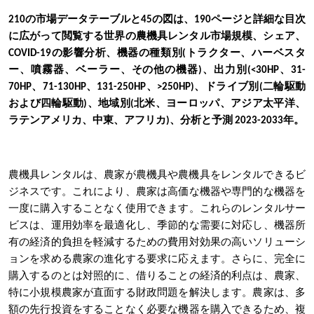
210の市場データテーブルと45の図は、190ページと詳細な目次
に広がって閲覧する
世界の農機具レンタル市場規模、シェア、
COVID-19の影響分析、機器の種類別(トラクター、ハーベスタ
ー、噴霧器、ベーラー、その他の機器)、出力別(<30HP、31-
70HP、71-130HP、131-250HP、>250HP)、ドライブ別(二輪駆動
および四輪駆動)、地域別(北米、ヨーロッパ、アジア太平洋、
ラテンアメリカ、中東、アフリカ)、分析と予測 2023-2033年。
農機具レンタルは、農家が農機具や農機具をレンタルできるビ
ジネスです。これにより、農家は高価な機器や専門的な機器を
一度に購入することなく使用できます。これらのレンタルサー
ビスは、運用効率を最適化し、季節的な需要に対応し、機器所
有の経済的負担を軽減するための費用対効果の高いソリューシ
ョンを求める農家の進化する要求に応えます。さらに、完全に
購入するのとは対照的に、借りることの経済的利点は、農家、
特に小規模農家が直面する財政問題を解決します。農家は、多
額の先行投資をすることなく必要な機器を購入できるため、複